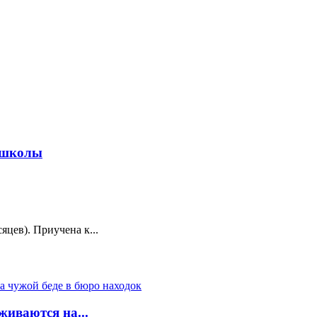
3 школы
яцев). Приучена к...
живаются на...