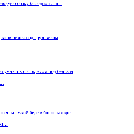
..
...