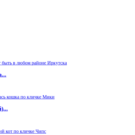
...
...