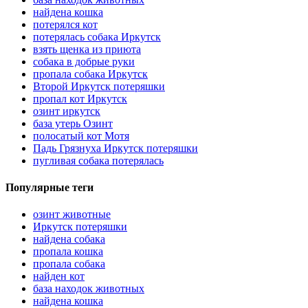
найдена кошка
потерялся кот
потерялась собака Иркутск
взять щенка из приюта
собака в добрые руки
пропала собака Иркутск
Второй Иркутск потеряшки
пропал кот Иркутск
озинт иркутск
база утерь Озинт
полосатый кот Мотя
Падь Грязнуха Иркутск потеряшки
пугливая собака потерялась
Популярные теги
озинт животные
Иркутск потеряшки
найдена собака
пропала кошка
пропала собака
найден кот
база находок животных
найдена кошка