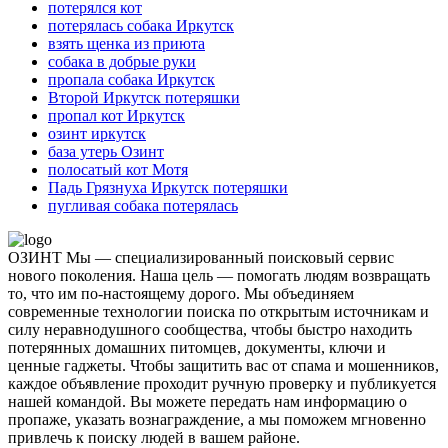
потерялся кот
потерялась собака Иркутск
взять щенка из приюта
собака в добрые руки
пропала собака Иркутск
Второй Иркутск потеряшки
пропал кот Иркутск
озинт иркутск
база утерь Озинт
полосатый кот Мотя
Падь Грязнуха Иркутск потеряшки
пугливая собака потерялась
ОЗИНТ Мы — специализированный поисковый сервис
нового поколения. Наша цель — помогать людям возвращать
то, что им по-настоящему дорого. Мы объединяем
современные технологии поиска по открытым источникам и
силу неравнодушного сообщества, чтобы быстро находить
потерянных домашних питомцев, документы, ключи и
ценные гаджеты. Чтобы защитить вас от спама и мошенников,
каждое объявление проходит ручную проверку и публикуется
нашей командой. Вы можете передать нам информацию о
пропаже, указать вознаграждение, а мы поможем мгновенно
привлечь к поиску людей в вашем районе.